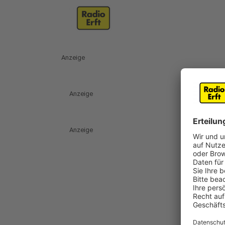
Anzeige
Anzeige
Anzeige