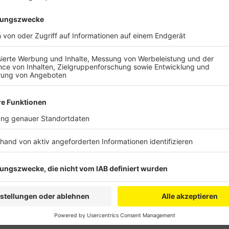
Dazu gibt es Schmuck und eine Vorleserunde für Kind
Produkte und die Tanzsportabteilung des TuS Wesse
Uhr gibt es dann auch Livemusik. Die meisten Gesc
21 Uhr offen. Der letzte Feierabendmarkt in diesem J
Anzeige