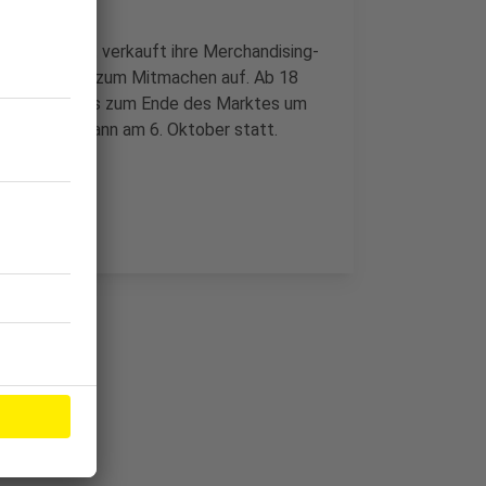
er, die Stadt verkauft ihre Merchandising-
ling fordert zum Mitmachen auf. Ab 18
häfte haben bis zum Ende des Marktes um
ahr findet dann am 6. Oktober statt.