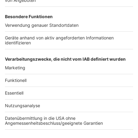
sind, sollen vor allem die Wesselinger, die in Straßen
mit Überschwemmungsrisiko wohnen die
Wettervorhersagen besonders intensiv beobachten
und Schutzvorkehrungen treffen. Zum Beispiel den
Einbau von Rückstausicherungen. Stadt und die
Entsorgungsbetriebe haben dazu viele Infos zu
weiteren zur Starkregenvorsorge
HIER
zusammengestellt.
Anzeige
Anzeige
Anzeige