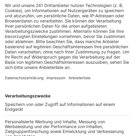
Wassermassen ausgelegt.
Veröffentlicht:
Mittwoch, 25.05.2022 05:24
Anzeige
Die Entsorgungsbetriebe Wesseling arbeiten deshalb
mit Hochdruck an einem ganzen Maßnahmenpaket mit
Auffanggräben und Absetzbecken, um so Häuser vor
Überflutung zu schützen. Bereits angeschafft sind
zwei mobile Pumpen, die Planungen für das
unterirdische Rückhaltebecken auf „Thelens Wiese“
laufen und auch die Hochwasserpumpen auf der
Kläranlage im Rodderweg werden aktuell erneuert,
heißt es von der Stadt. Bis alle Maßnahmen aus dem
über 15 Millionen-Euro schweren Paket umgesetzt