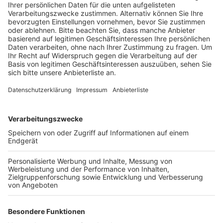
Kitas.
Veröffentlicht:
Sonntag, 18.04.2021 13:42
Anzeige
Auch das Alkohol- und Picknickverbot und das
Grillverbot gelten noch bis mindestens zum 26. April,
heißt es von der Stadt. Hintergrund sind die hohen
Inzidenzwerte in Wesseling von weit über 260. Weil
sich auch die geplanten Änderungen des
Infektionsschutzgesetzes weiter auf den
Inzidenzwert des gesamten Rhein-Erft-Kreises
beziehen würden, müsse sich Wesseling um sich selber
kümmern, so Wesselings Bürgermeister Erwin Esser.
Neue Regeln gelten jetzt auch für Trauerfeiern. Für
mehr Infektionsschutz dürfen ab sofort maximal 35
Personen teilnehmen. Kinder bis 14 Jahre werden nicht