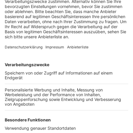
Veröffentlicht:
Dienstag, 09.08.2022 13:21
Anzeige
Das Repair-Café soll einmal pro Monat im
Bildungszentrum der VHS in der Bonner Straße
stattfinden. Um die Idee vorzustellen und weitere
Mitstreiter zu finden, informieren die Partner am
Mittwochabend über ihr Projekt. Gefragt sind
beispielsweise Menschen, die Kleidung, elektrische
Geräte oder Spielzeug reparieren und andere anleiten
können. Das Info-Treffen findet am Mittwoch um
19.30 Uhr im Pfarrsaal St. Andreas in der Eichholzer
Straße statt.
Anzeige