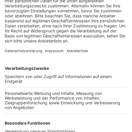
fortgesetzt.
Veröffentlicht:
Freitag, 07.01.2022 12:58
Anzeige
Ziel ist es, die Baugrube für die neue barrierefreie
Rampenanlage herzustellen. Außerdem soll hier ein
provisorischer Gehweg entstehen. Auch der direkte
Weg von der Fußgängerzone auf den Westring an der
Apotheke vorbei ist wegen der Arbeiten nicht möglich.
Die Fußgänger müssen stattdessen einen Umweg über
die Raiffeisenstraße nehmen. Für Menschen, die nicht
gut zu Fuß oder mit Kinderwagen, Rollator oder
Rollstuhl unterwegs sind, fährt weiter die Buslinie 723
zwischen den beiden Seiten der Unterführung. Laut
Stadt sind die Busse überwiegend im 20-Minuten-Takt
unterwegs.