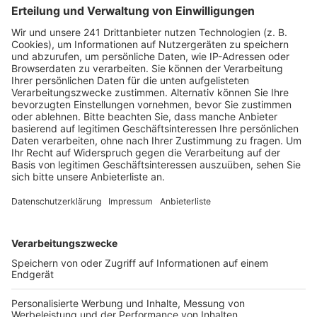
Adenauer-Straße jetzt für einen ganzen Tag
gesperrt.
Veröffentlicht:
Dienstag, 23.09.2025 16:38
Anzeige
Rampe an der Konrad-Adenauer-Straße in
Wesseling wird gesperrt
Anzeige
In Wesseling wird die Rampe an der Konrad-Adenauer-
Straße am Donnerstag (25. September) für einen
ganzen Tag gesperrt. Von 6:30 Uhr bis etwa 17 Uhr ist
der Zugang zur Personenunterführung über die Rampe
nicht möglich. Nach Angaben der Stadt sind