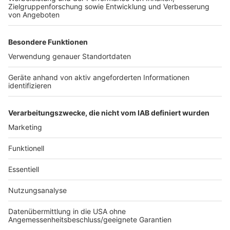
abschließende Arbeiten in diesem Bereich der Grund
für die Sperrung. Die Maßnahme ist Teil eines
langjährigen Bauprojekts an der Unterführung Richtung
Innenstadt. Für Radfahrende und
mobilitätseingeschränkte Personen stehen während
der Sperrung ausgeschilderte Umleitungen zur
Verfügung. Die Treppen und Rolltreppen auf dieser
Seite der Unterführung bleiben jedoch weiterhin
nutzbar.
Anzeige
Anzeige