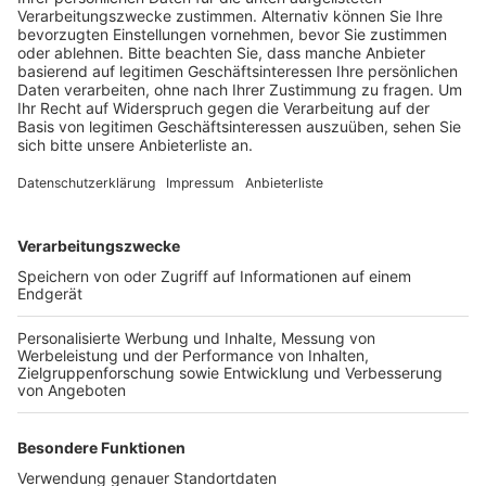
Mittwochabend mehrheitlich angeschlossen.
Veröffentlicht:
Donnerstag, 23.09.2021 14:59
Anzeige
Geplant ist, alle bestehenden Gebäude auf dem
Schulcampus abzureißen und komplett neu zu bauen.
Während der Bauzeit sollen die Schüler in
mehrgeschossigen Übergangslösungen auf dem
Gelände unterrichtet werden. Im Sommer 2026 könnte
im Idealfall die Gesamtschule im neuen Gebäude
starten und das Käthe-Kollwitz-Gymnasium ebenfalls
in seinen Neubau einziehen. Real- und Hauptschule
würden dann in zehn Jahren auslaufen. Der Rat muss
die Planungen noch absegnen, die nächste Sitzung ist
Anfang Oktober.