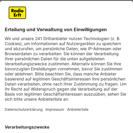
Sylke Nitschke, Ersthelferin aus Hemer.
Anzeige
Wer kann alles mitmachen?
Anzeige
Das Konzept richtet sich dabei hauptsächlich an
medizinisch geschultes Personal, welches
entsprechend auch geeignete medizinische
Qualifikationen hat. Das können zum Beispiel
Sanitätshelfer, Krankenpfleger, Ärzte oder
Medizinstudenten sein, die eigentlich gerade privat
unterwegs sind, aber im Notfall trotzdem Leben
retten können.
Anzeige