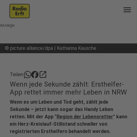
menu
Anzeige
©
picture alliance/dpa | Katharina Kausche
open_in_new
Teilen:
Wenn jede Sekunde zählt: Ersthelfer-
App rettet immer mehr Leben in NRW
Wenn es um Leben und Tod geht, zählt jede
Sekunde – jetzt kann sogar das Handy Leben
retten. Mit der App "
Region der Lebensretter
" kann
ein Herz-Kreislauf-Stillstand schneller von
registrierten Ersthelfern behandelt werden.