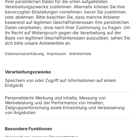
aus Kerpen, Bergheim und Bedburg das Leben
leichter machen könnte.
Veröffentlicht:
Donnerstag, 21.03.2019 06:05
Anzeige
Allerdings stehen die Planer vor einem eventuell
teurem Problem. Denn in Bergheim gibt es viele
klassische Bahnübergänge, die bei einer Umwandlung
der Strecke in eine S-Bahn-Linie besonders gesichert
werden müssen. Und das kostet. Deshalb gibt es
Überlegungen, sie ersatzlos zu streichen oder Brücken
zu bauen. Als Grundlage werden Vertreter vom
Nahverkehr Rheinland und der Bahn über den
allgemeinen Sachstand des S-Bahn-Projekts und über
den konkreten Sachstand zu den einzelnen
Bahnübergängen berichten.