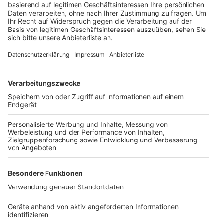
Gesellschaftliche Spannungen und Polarisierung:
Die zunehmende gesellschaftliche Polarisierung
und Konflikte führen zu einer allgemeinen
Aggressivität gegenüber Autoritätspersonen und
öffentlichen Dienstleistern.
Frustration und Stress: Wirtschaftliche
Unsicherheiten und Frustration über bürokratische
Prozesse tragen zu einer erhöhten
Gewaltbereitschaft bei.
Alkoholmissbrauch: Ein signifikanter Anteil der
Tatverdächtigen steht unter Alkoholeinfluss, was
die Hemmschwelle für Gewalt senkt.
Mangelnder Respekt und Anerkennung: Ein
allgemeiner Mangel an Respekt und Anerkennung
für die Arbeit von Einsatzkräften und städtischen
Mitarbeitern führt zu vermehrten Angriffen.
Stressgeladene Situationen: Rettungskräfte und
städtische Mitarbeiter sind oft in emotional
aufgeladenen und unvorhersehbaren Situationen