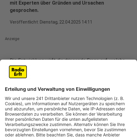
mit Experten über Gründen und Ursachen
gesprochen.
Veröffentlicht:
Dienstag, 22.04.2025 14:11
Anzeige
Die Entwicklung wirft die dringende Frage auf, welche
Faktoren zu dieser Eskalation beitragen. Eine tiefere
Analyse bei den verschiedenen Bereichen zeigt, dass
die Ursachen für diese Gewalt vielfältig und komplex
sind. Im Folgenden werden die zentralen Gründe
zusammengefasst, die zu den gestiegenen Fallzahlen
führen
Anzeige