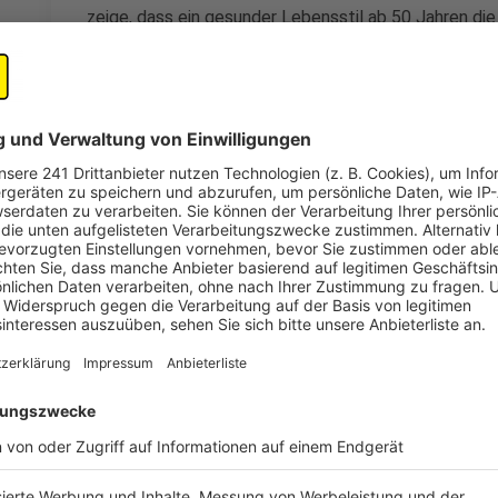
zeige, dass ein gesunder Lebensstil ab 50 Jahren die
leben. Zu den wichtigsten Faktoren gehören das Nich
gesunde Cholesterinwerte, kein Diabetes und ein ge
Anzeige
©
picture alliance/dpa | Oliver Berg
Bluthochdruck und hohe Cholesterinwerte: Risikofaktore
Sportwissenschaftler Ingo Froböse.
Anzeige
Maßnahmen für ein gesundes Altern
Anzeige
Um gesund alt zu werden, empfiehlt Froböse eine K
ausgewogener Ernährung und regelmäßigen Gesundhei