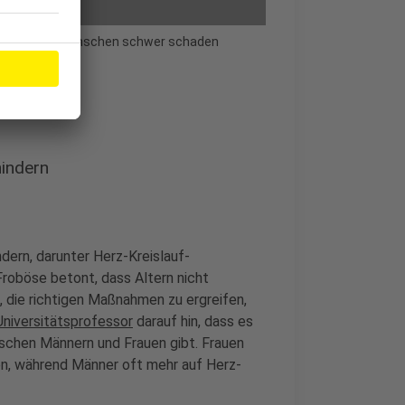
ndheit eines Menschen schwer schaden
hindern
ndern, darunter Herz-Kreislauf-
roböse betont, dass Altern nicht
, die richtigen Maßnahmen zu ergreifen,
Universitätsprofessor
darauf hin, dass es
ischen Männern und Frauen gibt. Frauen
en, während Männer oft mehr auf Herz-