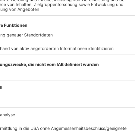
Ernährungsmediziner, die sich intensiv mit diesen Th
Messverfahren haben", sagt er. Eine Prioritätenliste 
und medizinische Vorsorgeuntersuchungen umfassen
Anzeige
Risikofaktoren im Alter
Anzeige
Die größten Risikofaktoren beim Älterwerden sind B
Übergewicht und hohe Cholesterinwerte. Froböse war
bei gesundheitlichen Fragen immer einen Arzt zu kons
Testergebnissen kann zu falschen Schlüssen führen,
Grundkompetenz hat", erklärt er.
Anzeige