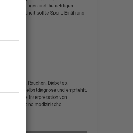
emen beschäftigen und die richtigen
für die Gesundheit sollte Sport, Ernährung
.
luthochdruck, Rauchen, Diabetes,
nt vor der Selbstdiagnose und empfiehlt,
ultieren. "Die Interpretation von
 wenn man keine medizinische