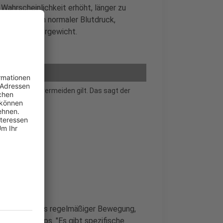
 Wahrscheinlichkeit erhöht, länger zu
trauchen, ein normaler Blutdruck,
sundes Körpergewicht.
n, die es zu vermeiden gilt. Das sagt der
ombination aus regelmäßiger Bewegung,
ts-Check-ups. "Es gibt spezifische