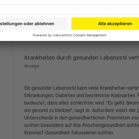
©
picture alliance/dpa | Daniel Bockwoldt
Rauchen ist einer der größten Faktoren, die der Gesu
kann.
Anzeige
Krankheiten durch gesunden Lebensstil ver
Anzeige
Ein gesunder Lebensstil kann viele Krankheiten verhi
Erkrankungen, Diabetes und bestimmte Krebsarten. F
bedeutet, dass alles schlechter wird. "Es geht darum
um gesund zu bleiben", sagt er. Außerdem weist der
Unterschiede in den gesundheitlichen Prioritäten zw
sollten besonders auf ihre Knochengesundheit acht
Kreislauf-Gesundheit fokussieren sollten.