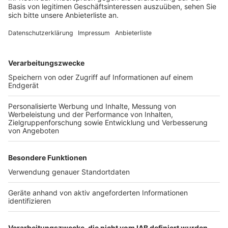
Geheimdienste genauso erfolgreich ermitteln können
wie CIA, MI6, Mossad & Co.? Nehmen wir mal allein die
umstrittene Vorratsdatenspeicherung. In Deutschland
dürfen Daten aus Anrufen und Chats vom
Telekommunikations-Anbieter nicht gespeichert
werden - aus Datenschutzgründen. Das erschwert den
Ermittlern natürlich die Arbeit. Sicherheitsexperte
Günter Heiß bemängelt: "Häufig kommt es darauf an,
wer mit wem telefoniert, wer welche Seiten
aufgerufen hat. So kann ein Netzwerk festgestellt
werden. Aber eine solche Netzwerkforschung geht
ohne Vorratsdatenspeicherung überhaupt nicht." Die
Forderung, die auch Reul unterstützt lautet
schlussendlich, dass die Bundesregierung den
deutschen Geheimdiensten gesetzlich mehr
Befugnisse einräumt. Ob das passiert, bleibt vorerst
fraglich.
Autor: Thorsten Ortmann