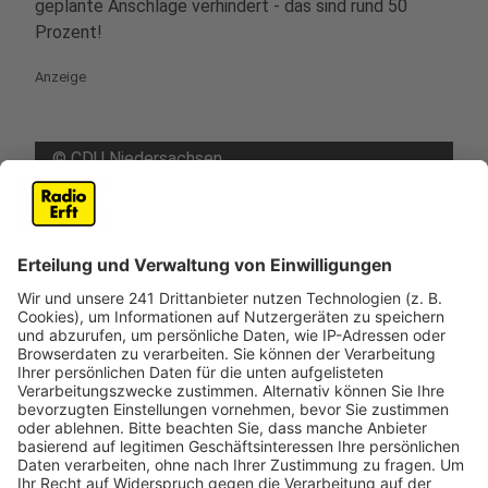
geplante Anschläge verhindert - das sind rund 50
Prozent!
Anzeige
©
CDU Niedersachsen
Anzeige
Was sich für deutsche Geheimdienste ändern
müsste
Anzeige
Der Wunsch nach Veränderung wird immer lauter,
indirekt auch vom NRW-Innenminister Reul nun. Doch
was müsste sich denn konkret ändern, dass deutsche