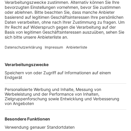
Anzeige
Ein Ehepaar war an Karnevalssonntag beim Zug, stand
in der Brückenstraße und fing mehrere kleine
Chipsbeutel. Beim Öffnen fanden sie kleine
Metallstifte die zum verschließen von Briefen genutzt
werden und Teile von Alufolie in der Tüte. Die Polizei
ermittelt deswegen jetzt wegen versuchter
gefährlicher Körperverletzung. Außerdem bittet sie
andere Zuggäste vom Bergheimer Karnevalszug
dringend ihre Beutel zu kontrollieren und sich
gegebenenfalls bei der Polizei zu melden. Und zwar
beim Kriminalkommissariat 21 unter der 02233 - 52 0.
Anzeige