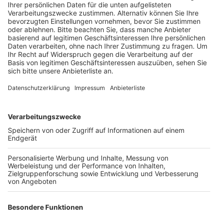
Auswirkungen auf die Zustellung an Rhein
und Erft
Anzeige
Die Gewerkschaft Verdi erhöht den Druck auf die
Arbeitgeber und ruft die Beschäftigten im
Briefzentrum Köln zu Arbeitsniederlegungen auf. In
diesen Zentren werden Sendungen sortiert und an
Zustellstützpunkte weitergeleitet, von wo aus
Postboten die Briefe ausliefern. Bereits in der
vergangenen Woche wurden Standorte der Deutschen
Post im Rhein-Erft-Kreis bestreikt. Die Auswirkungen
des Warnstreiks am Dienstag (04.02.) werden
voraussichtlich erst am Mittwoch (05.02) spürbar sein,
da die Zustellstützpunkte bereits vor Streikbeginn