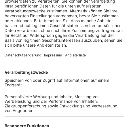
Anzeige
Am Donnerstagnachmittag gegen halb vier ging der
Notruf bei der Frechener Feuerwehr ein. Vor Ort
erkannten die Kräfte, dass sie das allein nicht
schaffen können und riefen Verstärkung bei den
umliegenden Städten. Die Feuerwehren aus Kerpen,
Bergheim, Hürth, Elsdorf und die Werksfeuerwehr von
RWE kamen zur Hilfe, um die meterhohen Flammen in
Schach zu halten. Nach rund fünf Stunden war das
Feuer komplett gelöscht. Der Einsatzleiter gab im
Radio-Erft-Interview an, dass es noch deutlich
schlimmer hätte kommen können. Wenn der Wind zum
Zeitpunkt des Brandes stärker gewesen wäre, hätten
die Flammen noch mehr Wald zerstört. Der Einsatz war
nicht nur wegen des Wetters anstrengend. Das