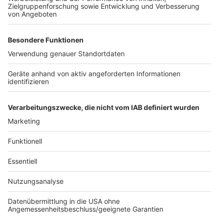
Weitere Themen von Rhein und Erft
Anzeige
Schießerei in Pulheim: Mann verletzt
Konklave zur Papstwahl startet
Insolvenz von Bergheimer IT-Unternehmen
Siewert&Kau
Anzeige
Anzeige