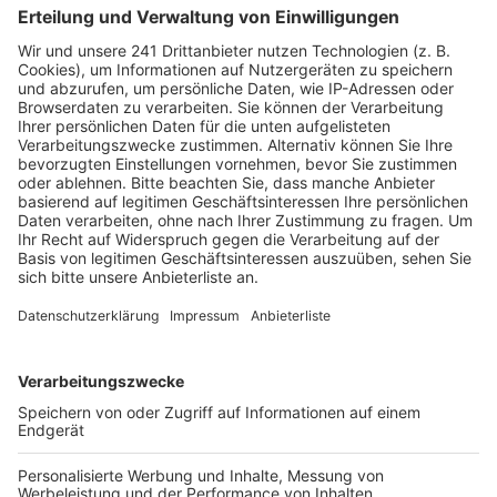
sich um einen Blindgänger handeln, heißt es von der
Stadt Köln.
Am Freitag, dem 16. Mai, sollen die betroffenen
Stellen in Köln-Lindenthal aufgegraben werden. Sollte
die Stadt dann einen Blindgänger finden, muss wieder
evakuiert werden. Entweder noch am gleichen Tag
oder am 20. Mai. Darauf will die Stadt vorbereitet sein,
sie hat jetzt schon Infozettel an knapp 10.000
Haushalte verteilt, die möglicherweise betroffen sein
könnten. Und auch die Uniklinik trifft schon
Maßnahmen zum Schutz der Menschen. Außerdem
sind schon Straßensperrungen in Lindenthal und Sülz
eingerichtet worden. Alle Infos zu dem möglichen
Blindgänger in Köln-Lindenthal, den Maßnahmen und
Sperrungen gibt es
hier
.
Anzeige