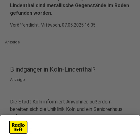
Lindenthal sind metallische Gegenstände im Boden
gefunden worden.
Veröffentlicht:
Mittwoch, 07.05.2025 16:35
Anzeige
Blindgänger in Köln-Lindenthal?
Anzeige
Die Stadt Köln informiert Anwohner, außerdem
bereiten sich die Uniklinik Köln und ein Seniorenhaus
auf eine mögliche Evakuierung in der kommenden
Woche vor. Denn in Köln-Lindenthal sind bei
Bodenuntersuchungen wieder Hinweise auf
metallische Gegenstände gefunden worden. Es könnte