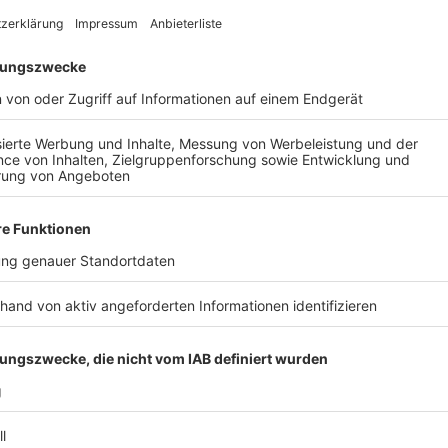
Veröffentlicht:
Mittwoch, 24.01.2024 14:35
Anzeige
Laura Potting
Von Null auf Potting: "Tiere b
Anzeige
Es gibt diese Dinge im Leben, die können uns zur Weiß
Schneefall. Eiskratzen am frühen Morgen. Leute, die
seltsame Wörter benutzen. Wo andere sich vor Verz
ziehen oder ihren Kopf gegen die Wand hauen wollen