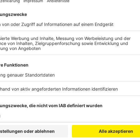
Laura Potting
Von Null auf Potting: "Gartena
Anzeige
Es gibt diese Dinge im Leben, die können uns zur Weiß
Schneefall. Eiskratzen am frühen Morgen. Leute, die
seltsame Wörter benutzen. Wo andere sich vor Verz
ziehen oder ihren Kopf gegen die Wand hauen wollen
Potting ein Karussell los. Irgendwo zwischen wirren
Alltagsbeobachtung. Ein bisschen ausgeflippt, meist
Anzeige