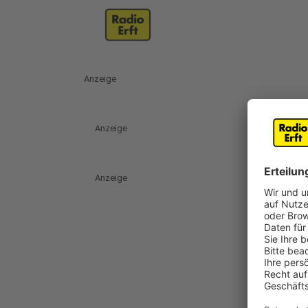
Anzeige
Anzeige
Anzeige