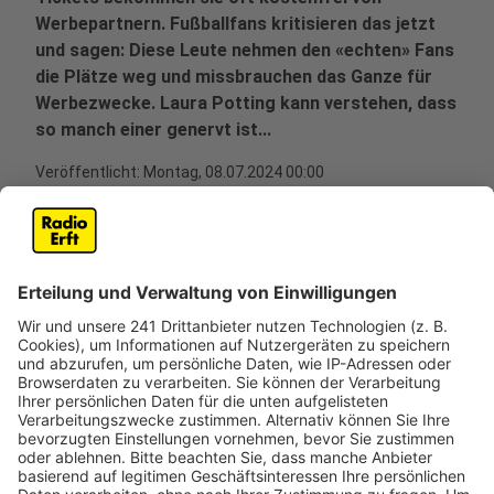
Werbepartnern. Fußballfans kritisieren das jetzt
und sagen: Diese Leute nehmen den «echten» Fans
die Plätze weg und missbrauchen das Ganze für
Werbezwecke. Laura Potting kann verstehen, dass
so manch einer genervt ist...
Veröffentlicht:
Montag, 08.07.2024 00:00
Anzeige