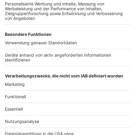
Es gibt diese Dinge im Leben, die können uns zur
Weißglut treiben. Bahnstreiks. Plötzlicher Schneefall.
Eiskratzen am frühen Morgen. Leute, die nicht
Autofahren können. Menschen, die seltsame Wörter
benutzen. Wo andere sich vor Verzweiflung das
Gesicht bis zum Bauchnabel ziehen oder ihren Kopf
gegen die Wand hauen wollen, geht in eben diesem
Kopf von Laura Potting ein Karussell los. Irgendwo
zwischen wirren Gedanken und scharfer
Alltagsbeobachtung. Ein bisschen ausgeflippt,
meistens bunt und nie ganz ernst gemeint.
Anzeige
Anzeige