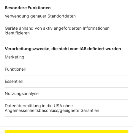
hätten die Frau noch nie gesehen. Dann stellte sich
heraus, dass die offenbar geistig verwirrte Frau auch in
anderen großen Verfahren als Hinweisgeberin
aufgetreten ist. So erklärte sie heute dem verdutzen
Richter, auch der Attentäter aus Berlin Anis Amri oder
die vermisste Rebecca seien an ihrem Schalter
gewesen, um sich zu erklären.
Anzeige
Anzeige
Anzeige