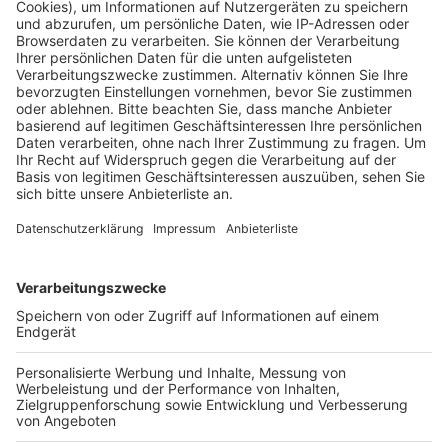
Informationen zu dem terrorverdächtigen Paar.
Veröffentlicht:
Donnerstag, 05.12.2019 15:51
Anzeige
Eine Kölnerin und ihr tunesischer Ehemann müssen sich
vor dem Staatsschutzsenat in Düsseldorf
verantworten, weil sie einen islamistischen Anschlag
mit dem Biokampfstoff Rizin geplant haben sollen. Als
die Zeugin dann heute aussagte, herrschte im Saal
große Irritation. Frank Waltel berichtet. Die Zeugin
erzählte eine gleichermaßen skurrile wie
unglaubwürdige Geschichte. Als Mitarbeiterin am
Flughafen hätte Sie mehrfach Kontakt zum
terrorverdächtigen Paar gehabt. Dabei habe sich der
Mann ihr auch anvertraut, dass er eine Bombe bauen
wolle. Beide Verteidiger erklärten, ihre Mandanten