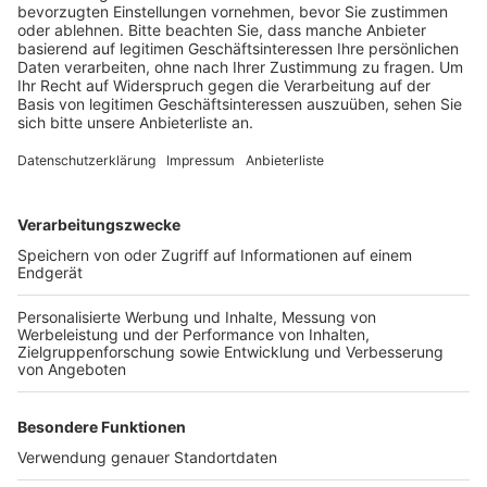
Veröffentlicht:
Dienstag, 10.09.2019 19:00
Anzeige
Denn das fürs Wochenende geplante Cityfest findet
nicht statt und ohne diese Veranstaltung kann auch
der verkaufsoffen Sonntag nicht durchgeführt
werden, heißt es von der Stadt Kerpen. Gefeiert wird
trotzdem. Am Samstag und Sonntag gibt es auf dem
Friedrich-Ebert-Platz ein Marktfest mit Musik, Spielen,
einem Karussell und einem Bühnenprogramm an beiden
Tagen.
Anzeige