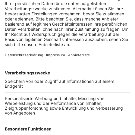
Guido van den Berg.
Veröffentlicht:
Montag, 15.04.2019 15:40
Anzeige
Aus van den Bergs Sicht müssen die Städte deutlich
stärker als bisher beteiligt werden, zum Beispiel an
den Planungen. Er will deshalb in zwei Kleinen Anfragen
von der Landesregierung wissen, wie das Land die
betroffenen Städte unterstützt.Er fragt unter
anderem, in welcher Form die Landesregierung einen
Revierbeauftragten für die betroffenen Städte
berufen wird. Ihm ist wichtig, dass die Städte beim
Land einen Ansprechpartner bekommen, dem sie
vertrauen und der Kompetenzen hat. Außerdem hat
der SPD-Politiker Fragen zum Thema Soforthilfe: er
will beispielsweise wissen, wie das Land die