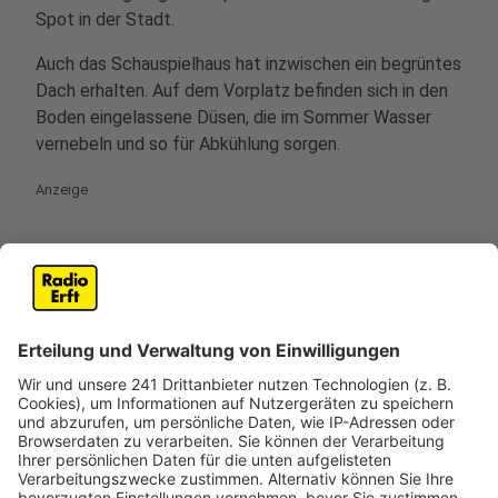
Spot in der Stadt.
Auch das Schauspielhaus hat inzwischen ein begrüntes
Dach erhalten. Auf dem Vorplatz befinden sich in den
Boden eingelassene Düsen, die im Sommer Wasser
vernebeln und so für Abkühlung sorgen.
Anzeige
Weniger versiegelte Flächen
Anzeige
Bei jedem neu geplanten Projekt wird inzwischen
darauf Wert gelegt, dass Wasserspiele integriert
werden, Flächen entsiegelt und Bäume gepflanzt
werden, um so das Stadtklima herunterzukühlen. Der
blaugrüne Ring ist ein Projekt, durch das die