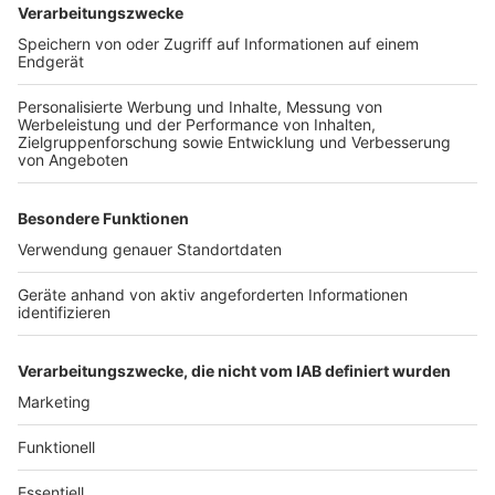
powered by
Usercentrics Consent
Management Platform
Es können auch eher unkonventionelle Dinge damit
verpackt werden, eine Flasche beispielsweise.
"Geschenke mit Ecken und Kanten gehen auch. Der
Stoff passt sich an und ist flexibel. Es muss nicht nur
ein Buch oder Spiel mit geraden Kanten sein", erklärt
Steffi. Der Stoff muss nicht extra gekauft werden, wie
sie noch ergänzt: "Es können ganz simpel
Küchentücher verwendet werden oder auch, wenn er
nicht mehr gebraucht wird, ein Schal. Selbst T-Shirts
könnten als Stoff-Grundlage gut passen."
Autoren: Nina Tenhaef & Joachim Schultheis
Anzeige