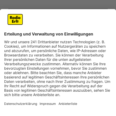
Wir benötigen Ihre
Zustimmung, um den YouTube
Video-Service zu laden!
Wir verwenden einen Service eines
Drittanbieters, um Videoinhalte
einzubetten. Dieser Service kann
Daten zu Ihren Aktivitäten
sammeln. Bitte lesen Sie die
Details durch und stimmen Sie der
Nutzung des Service zu, um dieses
Video anzusehen.
Mehr Informationen
So faltet man Geschenke mit der Furoshiki-Technik
richtig.
Akzeptieren
Anzeige