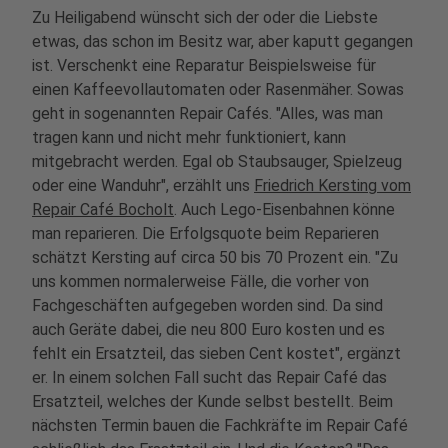
Zu Heiligabend wünscht sich der oder die
Liebste
etwas, das schon im Besitz war, aber kaputt gegangen
ist
.
Verschenkt eine Reparatur
Beispielsweise für
einen Kaffeevollautomaten oder Rasenmäher. Sowas
geht in sogenannten Repair Cafés. "Alles, was man
tragen kann und nicht mehr funktioniert, kann
mitgebracht werden. Egal ob Staubsauger, Spielzeug
oder eine Wanduhr", erzählt uns
Friedrich Kersting vom
Repair Café Bocholt
. Auch Lego-Eisenbahnen
könne
man
reparieren. Die Erfolgsquote beim Reparieren
schätzt Kersting auf circa 50 bis 70 Prozent ein. "Zu
uns kommen normalerweise Fälle, die vorher von
Fachgeschäften aufgegeben worden sind. Da sind
auch Geräte dabei, die neu 800 Euro kosten und es
fehlt ein Ersatzteil, das sieben Cent kostet", ergänzt
er.
In einem solchen Fall sucht
das Repair Café
das
Ersatzteil
, welches der Kunde selbst bestellt.
Beim
nächsten Termin
bauen
die Fachkräfte im Repair Café