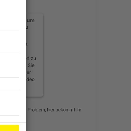
ustimmung, um
-Service zu
ervice eines
ideoinhalte
ce kann Daten zu
 Bitte lesen Sie
timmen Sie der
um dieses Video
.
onen
 im Club? Kein Problem, hier bekommt ihr
nsent Management