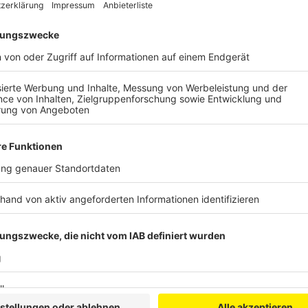
Wir benötigen Ihre Z
den YouTube Video
laden!
Wir verwenden einen S
Drittanbieters, um V
einzubetten. Dieser Servi
Ihren Aktivitäten sammeln.
die Details durch und s
Nutzung des Service zu, 
anzusehen
Mehr Informati
Ihr wollt den perfekten Soundtrack für euren Urlaub
Akzeptieren
ihn.
powered by
Usercentrics Co
Anzeige
Platform