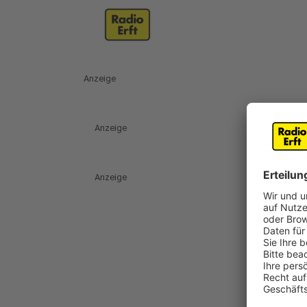
Anzeige
Anzeige
Anzeige