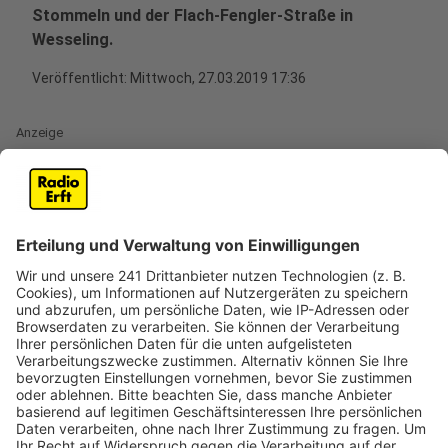
Stommeln und der Flach-Fengler-Straße in
Wesseling.
Veröffentlicht:
Mittwoch, 27.03.2019 17:36
Anzeige
Und als wäre das nicht schon schlimm genug, flüchten
viele Autofahrer nach diesen Unfällen einfach ohne
sich um das Kind zu kümmern – vier Mal war das der
Fall. So ist es auch am Montagmorgen in der Straße
Am Wierichskamp in Glessen passiert, wo eine Frau mit
einem 10-Jährigen am Parkplatz der Grundschule
zusammenstieß. Die Polizei weist deshalb nochmal
eindringlich daraufhin, dass gerade Unfälle mit Kindern
besonders sind. Denn viele Schüler sind nach einem
Unfall mit der Situation überfordert oder geschockt
und sagen es würde ihnen gut gehen. Stunden später