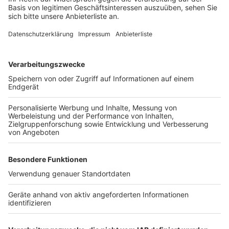
hätten sie dann aber doch Schmerzen und gehen ins
Krankenhaus und Zur Polizei. Deshalb sagt die Polizei:
Erwachsene tragen die Verantwortung und sollten
immer die Polizei rufen.
Anzeige
Polizei sucht Zeugen
Anzeige
Nach dem Unfall am Montagmorgen sucht die Polizei
jetzt Zeugen, die etwas gesehen haben. Es soll sich
um eine Frau Mitt 50 handeln, schwarzhaarig mit Zopf,
in einem dunkelroten Kleinwagen. Hinweise bitte an
das Verkehrskommissariat unter der 02233 - 52 0.