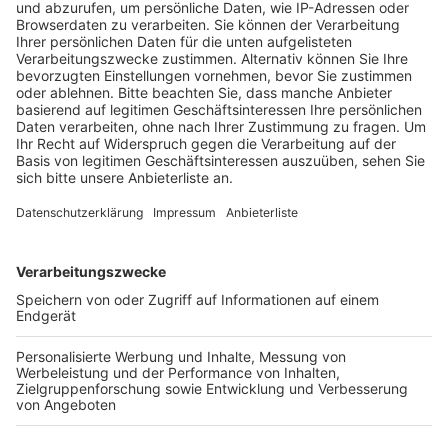
Veröffentlicht:
Freitag, 18.04.2025 09:39
Anzeige
I
n der Nacht zu Freitag (18. April) ereignete sich auf
der A4 in Richtung Aachen ein Unfall mit einem LKW im
Baustellenabschnitt zwischen Köln-Eifeltor und
Klettenberg. Gegen 4 Uhr kippte ein großer 30-Tonner
um, wie die Polizei mitteilte. Der LKW liegt weiterhin
auf der Fahrbahn, wodurch der Verkehr nur über eine
Spur an der Unfallstelle vorbeigeleitet werden kann.
Die Bergung des LKW wird voraussichtlich noch einige
Zeit in Anspruch nehmen. Laut Polizei muss der LKW
zunächst entleert werden, bevor er aufgerichtet und
abtransportiert werden kann. Zudem ist die Entfernung
einer Betonleitplanke erforderlich, um den LKW zu