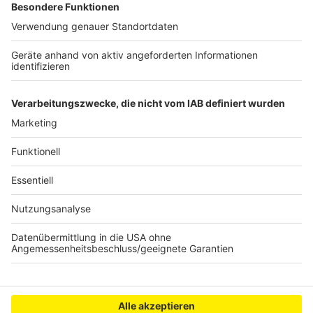
bergen. Eine zuständige Firma ist bereits vor Ort, um
die notwendigen Maßnahmen durchzuführen.
Die Ursache für das Umkippen des LKW ist derzeit
noch unklar. Es besteht jedoch der Verdacht, dass
Alkohol im Spiel gewesen sein könnte. Die
Ermittlungen dazu dauern an.
Anzeige
Anzeige
Anzeige