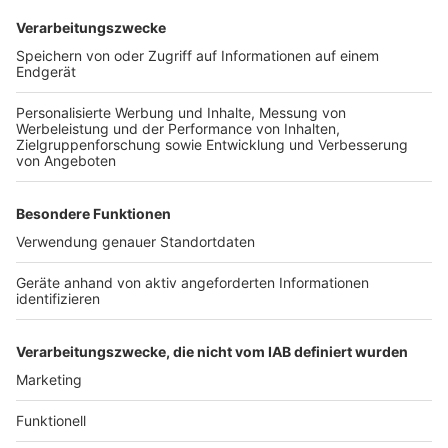
Anzeige
Weitere Themen von Rhein und Erft
Anzeige
Krähen-Problem in Pulheim: Vergrämung startet
Neue Tartanbahn für Bergheimer Lukas-Podolski-
Sportpark
Karnevalszug: GVG Rhein-Erft vergibt
Wurfmaterial-Restposten
Anzeige