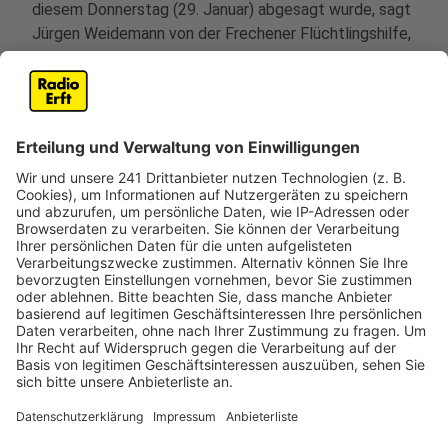
diesem Donnerstag (29. Januar) abgesagt wurde, sagt
Jürgen Weidemann von der Frechener Flüchtlingshilfe,
der die Aktion mitorganisiert hat. Er ist überwältigt von
der Hilfsbereitschaft der Frechener und der vielen
Bürger aus anderen Städten im Rhein-Erft-Kreis, die
am Samstag nach Frechen gekommen waren.
Die Halle in der Schützenstraße ist jetzt bis oben hin
voll. Jetzt werden die gespendeten Sachen sortiert
und dann an die Familien gegeben. Was übrig
bleibt, geht unter anderem ins
Sozialwarenhaus in Frechen.
Anzeige
©
Radio Erft
Spendensammlung nach dem Feuer in Notunterkunft
in Frechen