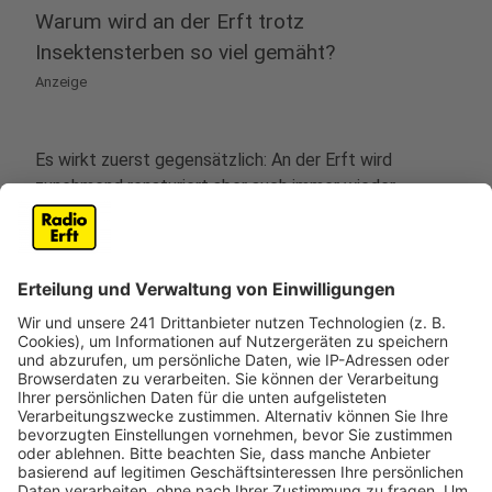
Warum wird an der Erft trotz
Insektensterben so viel gemäht?
Anzeige
Es wirkt zuerst gegensätzlich: An der Erft wird
zunehmend renaturiert aber auch immer wieder
gemäht. Es wird aber nur an Stellen gemäht, an denen
Hochwasser schwerwiegendere Auswirkungen hätte,
wie zum Beispiel nahe eines Ortes. An Gewässern, die
durch Waldgebiete verlaufen, oder an renaturierten
Bachläufen wird nicht gemäht. Wenn doch gemäht
werden muss, wird häufig nicht alles auf einmal
gemäht, sondern abschnittsweise. Damit bleiben für
Insekten und Vögel Rückzugsräume.
Anzeige