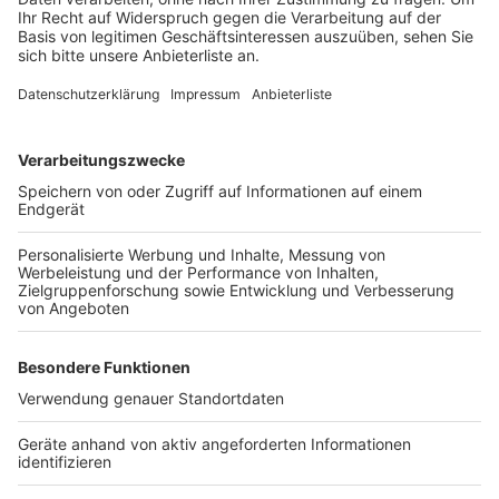
Exotische Tiere verschwinden nach
Kohleende aus dem Gillbach
Anzeige
Wegen der Kühlwassereinleitung des Kraftwerks
Niederaußem in den Gillbach können in Bergheim
Rheidt-Hüchelhoven seit Jahren exotischere Fische
wie Guppis oder mittelamerikanische Flussbarsche
schwimmen. Irgendwann haben Menschen dort ihr
Aquarium ausgekippt und die Tiere überlebten in den
wärmeren Temperaturen. Mit Ende des Kohleabbaus
und der Schließung des Kraftwerks wird
dementsprechend auch das Wasser im Gillbach wieder
kälter werden - und mittelamerikanische Fische
werden wieder nur in Flüssen in Mittelamerika zu
finden sein.