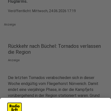
Fluglärms.
Veröffentlicht:
Mittwoch, 24.06.2026 17:19
Anzeige
Rückkehr nach Büchel: Tornados verlassen
die Region
Anzeige
Die letzten Tornados verabschieden sich in dieser
Woche endgültig vom Fliegerhorst Nörvenich. Damit
endet eine vierjährige Phase, in der die Kampfjets
vorübergehend in der Region stationiert waren. Grund
für den langen Aufenthalt war die umfassende
Sanierung ihres eigentlichen Heimatstandortes in