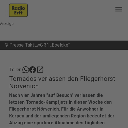
menu
Anzeige
©
Presse TaktLwG 31 „Boelcke“
open_in_new
Teilen:
Tornados verlassen den Fliegerhorst
Nörvenich
Nach vier Jahren "auf Besuch" verlassen die
letzten Tornado-Kampfjets in dieser Woche den
Fliegerhorst Nörvenich. Für die Anwohner in
Kerpen und der umliegenden Region bedeutet der
Abzug eine spürbare Abnahme des täglichen