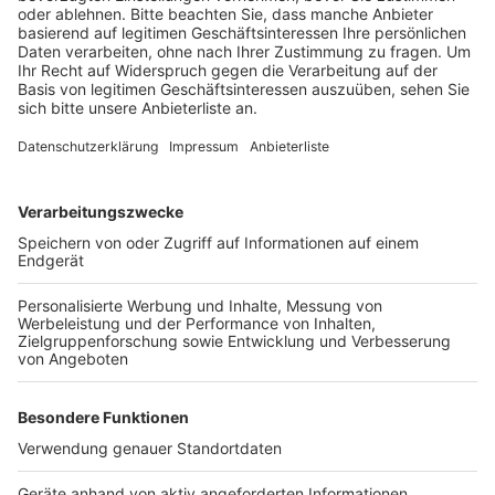
Anzeige
Er kam nach rechts von der Fahrbahn ab, durchbrach
die Leitplanke und fuhr die Böschung runter.
Schließlich prallte der Wagen gegen einen Baum. Der
Fahrer des Autos starb noch an der Unfallstelle.
Während der Rettungs- und Bergungsarbeiten musste
die A555 nach Bonn für mehrere Stunden komplett
gesperrt werden.
Anzeige
Anzeige