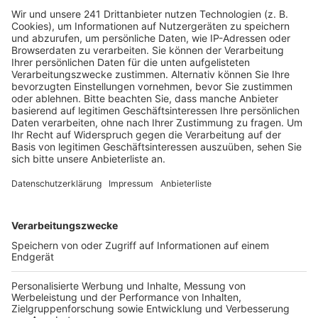
Es passt zur Entwicklung von Taylor Swift. Zuletzt
gab es zwei sehr folk-lastige Alben. Das ganze war
etwas ruhiger, klang erwachsener. Und erwachsener
klingt auch der neue Song "Anti-Hero" von ihrem neuen
Album "Midnight". Taylors Stimme klingt wieder sehr
atmosphärisch, leicht verträumt. Aber die Nummer hat
auch wieder ein bisschen mehr Schwung als viele der
Folk-Sachen. Wir finden es super.
Anzeige
Wir benötigen Ihre
Zustimmung, um den YouTube
Video-Service zu laden!
Wir verwenden einen Service eines
Drittanbieters, um Videoinhalte