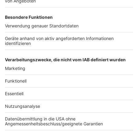
einzubetten. Dieser Service kann
Daten zu Ihren Aktivitäten
sammeln. Bitte lesen Sie die
Details durch und stimmen Sie der
Nutzung des Service zu, um dieses
Video anzusehen.
Mehr Informationen
Taylor Swift - Anti-Hero (Official Music Video)
Akzeptieren
Anzeige
powered by
Usercentrics Consent
Management Platform
Anzeige