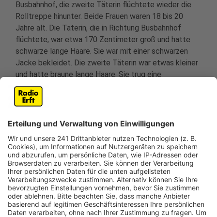
Busbahnhof, die zweite Täterin flüchtete wieder die
Rolltreppe hinunter. Beide Frauen waren 18 bis 20
Jahre alt. Die Täterin, die in Richtung Busbahnhof
flüchtete, war etwa 170 Zentimeter groß und hatte
schwarze lange Haare. Sie war mit einer schwarzen
Jacke bekleidet. Die zweite Täterin war etwas kleiner
und hatte braune lange Haare. Sie trug eine
beigefarbene Jacke.
Anzeige
Hinweise zu den Täterinnen nimmt das
Kriminalkommissariat 23 in Brühl unter Telefon 02233
52-0 entgegen.
Anzeige