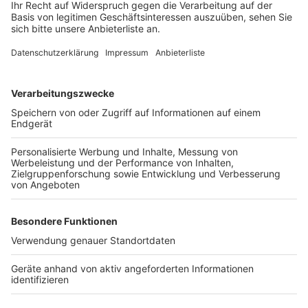
Ein ähnlicher Vorfall ereignete sich am 25. April um
10:40 Uhr auf der Flach-Fengler-Straße. Dort
bedrängten drei Unbekannte einen 53-Jährigen und
stahlen dessen Portemonnaie.
Auch diesen Fall
berichteten wir mit der Pressemeldung 200429-2:
Taschendiebe am Wesselinger Bahnhof - Wesseling.
Anzeige
Die Polizei weist darauf hin, dass nicht nur während der
vorherrschenden Pandemiezeit ein ausreichender
Sicherheitsabstand gewährt werden muss. Schon vor
dieser Zeit galt der Rat, sich Fremde auf Abstand zu
halten, die sich dicht gedrängt zum Beispiel an
Bahnhöfen, Haltestellen oder Einkaufszentren
aufhalten. Das geschilderte Beispiel zeigt einmal mehr,
dass Diebe eine Situation provozieren, für sich zu
Nutze machen und so die Opfer um ihre Wertsachen