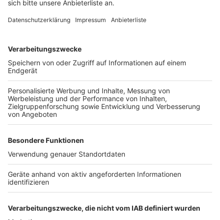
Möglicherweise steht ein harter Winter bevor
Anzeige
Schon jetzt ist klar: Diese Tarifrunde wird konfliktreich.
Die Forderungen der Gewerkschaften sind hoch, die
Kassen der Länder angespannt – und die Geduld vieler
Beschäftigter offenbar am Ende. Kommt es zu keiner
schnellen Einigung, dürfte der Winter auch
tarifpolitisch frostig werden – mit spürbaren
Einschränkungen für uns alle. Ob es am Ende einen
Durchbruch gibt oder ein langer Tarifkonflikt droht,
werden die kommenden Wochen zeigen.
Autor: José Narciandi