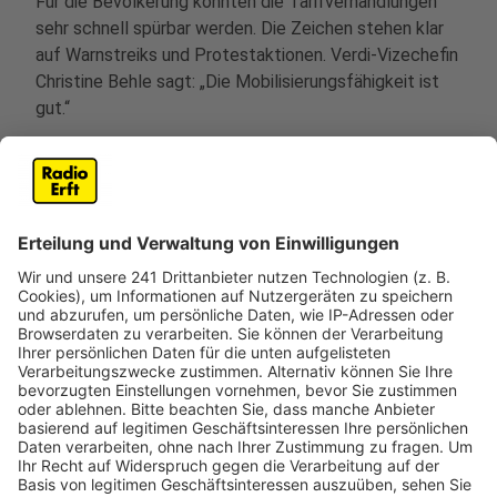
Für die Bevölkerung könnten die Tarifverhandlungen
sehr schnell spürbar werden. Die Zeichen stehen klar
auf Warnstreiks und Protestaktionen. Verdi-Vizechefin
Christine Behle sagt: „Die Mobilisierungsfähigkeit ist
gut.“
Zwar dürften etwa 60 Prozent der Betroffenen – vor
allem Beamtinnen und Beamte – nicht streiken, doch
gerade in besonders sensiblen Bereichen sei die
Streikbereitschaft hoch: Unikliniken, Universitäten,
Straßenbauverwaltungen – und auch der Winterdienst.
Verdi-Chef Werneke kündigte bereits an, wo
Warnstreiks notwendig seien, werde man zu breiter
Beteiligung aufrufen. Betroffen sein könnten demnach
unter anderem angestellte Lehrkräfte,
Polizeiangestellte, Klinikpersonal oder Räumdienste
bei Schnee und Glätte.
Anzeige