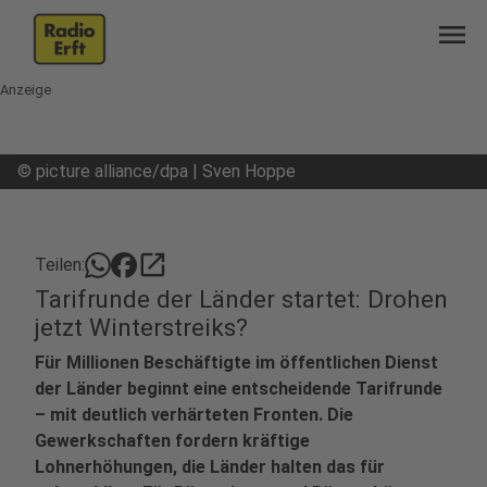
menu
Anzeige
©
picture alliance/dpa | Sven Hoppe
open_in_new
Teilen:
Tarifrunde der Länder startet: Drohen
jetzt Winterstreiks?
Für Millionen Beschäftigte im öffentlichen Dienst
der Länder beginnt eine entscheidende Tarifrunde
– mit deutlich verhärteten Fronten. Die
Gewerkschaften fordern kräftige
Lohnerhöhungen, die Länder halten das für