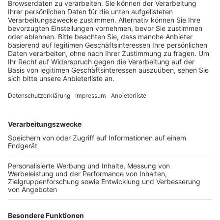
Veröffentlicht:
Freitag, 23.08.2019 16:04
Anzeige
Als sich die Kasse nicht öffnen ließ, flüchtete der
Täter zu Fuß und ohne Beute in das
gegenüberliegende Wohngebiet.
Der Täter ist etwa 30 bis 35 Jahre alt, hellhäutig und
von normaler Statur. Er sprach akzentfreies Deutsch.
Bekleidet war er mit schwarzer Oberbekleidung,
schwarzer langer Hose mit roten Längsstreifen am
Hosenbein, einer schwarzen Sonnenbrille und einer
schwarzen Sturmhaube. Das Kriminalkommissariat 13
in Hürth übernahm die Ermittlungen und bittet Zeugen,