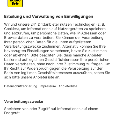
Anzeige
"Wir haben ‘Following The Sun’ aus einem einzigen
Grund geschrieben: um Menschen glücklich zu machen.
Wenn wir mit diesem Song ein positives Gefühl und
Freude in die Welt bringen können, dann haben wir
unser Ziel erreicht.", sagen die Produzenten SUPER-HI.
Da helfen wir doch gerne und spielen den Song bei uns
im Radio.
Anzeige
Wir benötigen Ihre
Zustimmung, um den YouTube
Video-Service zu laden!