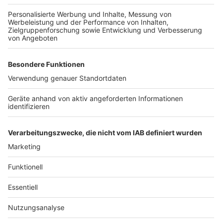
Wir verwenden einen Service eines
Drittanbieters, um Videoinhalte
einzubetten. Dieser Service kann
Daten zu Ihren Aktivitäten
sammeln. Bitte lesen Sie die
Details durch und stimmen Sie der
Nutzung des Service zu, um dieses
Video anzusehen.
Mehr Informationen
SUPER-Hi x NEEKA - Following The Sun (Official Music
Video)
Akzeptieren
Anzeige
powered by
Usercentrics Consent
Management Platform