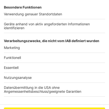
Anzeige
Bundestagswahl: So hat der Rhein-Erft-Kreis
gewählt
Demonstrationen in Brühl und Köln für die Ukrain
e
Wesseling: Entenfang erhält neue Ausstattung
Anzeige
Anzeige
Anzeige