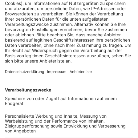
größten Airports in Nordrhein-Westfalen.
Die Warnstreiks sollen den Druck in den laufenden
Tarifverhandlungen für den öffentlichen Dienst
erhöhen. Verdi fordert für die Beschäftigten von Bund
und Kommunen acht Prozent mehr Entgelt,
mindestens jedoch 350 Euro mehr im Monat sowie drei
zusätzliche freie Tage. Die dritte Verhandlungsrunde
ist für den 14. März angesetzt.
Seit knapp drei Wochen streiken in Nordrhein-
Westfalen Mitarbeiter tageweise in verschiedenen
Kommunen und Fachbereichen. Betroffen sind unter
anderem Beschäftigte in Kitas, der Müllabfuhr sowie
Bus- und Bahnfahrer.
Anzeige
Weitere Themen von Rhein und Erft