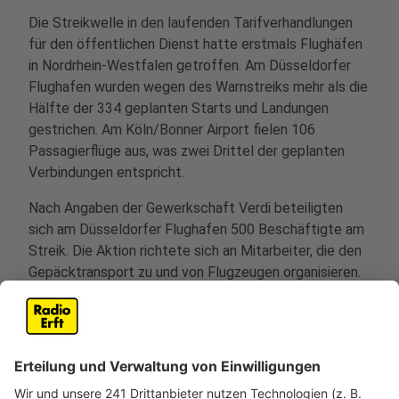
Die Streikwelle in den laufenden Tarifverhandlungen
für den öffentlichen Dienst hatte erstmals Flughäfen
in Nordrhein-Westfalen getroffen. Am Düsseldorfer
Flughafen wurden wegen des Warnstreiks mehr als die
Hälfte der 334 geplanten Starts und Landungen
gestrichen. Am Köln/Bonner Airport fielen 106
Passagierflüge aus, was zwei Drittel der geplanten
Verbindungen entspricht.
Nach Angaben der Gewerkschaft Verdi beteiligten
sich am Düsseldorfer Flughafen 500 Beschäftigte am
Streik. Die Aktion richtete sich an Mitarbeiter, die den
Gepäcktransport zu und von Flugzeugen organisieren.
Am Kölner Airport begann der Streik bereits am
Sonntagabend mit mehreren Hundert Teilnehmern.
Einige Fluggäste wurden mit Bussen zu anderen
Flughäfen nach Dortmund oder Paderborn gebracht.
Der Düsseldorfer und der Kölner Flughafen sind die