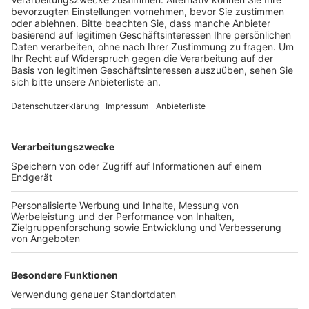
Veröffentlicht:
Mittwoch, 20.05.2020 15:46
Anzeige
Ziel des Archivs ist es, den künftigen Generationen zu
zeigen, wie sich das Alltagsleben während der Corona-
Krise verändert hat. Dabei sollen nicht nur Akten
archiviert werden, sondern auch Fotos und Videos.
Dabei setzt das Stadtarchiv auf die Hilfe der
Wesselinger: sie können beispielsweise Fotos von
geschlossen Geschäften, Aufrufe zur
Nachbarschaftshilfe oder Schaufenster-Aushänge
schicken.
Anzeige