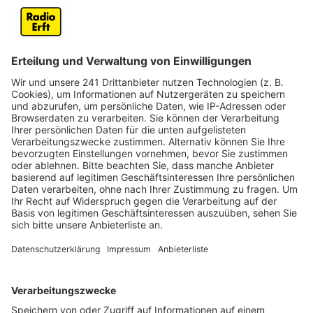
Anzeige
Dann schaltet die Stadt Köln ihre sogenannte
Pförtnerampel in Weiden scharf. mDie lässt dann
zwischen 7 und 9 Uhr nur noch maximal 700 Autos pro
Stunde über die Aachener Straße in die Stadt. Bisher
fahren rund 1000 Autos rein. Den Stau provoziert die
Stadt bewusst. Sie will die Pendler aus dem Rhein-
Erft-Kreis dazu zwingen, auf Bus und Bahn
umzusteigen. Dadurch soll sich die Luftqualität in der
Stadt verbessern und ein Diesel-Fahrverbot in der
Innenstadt verhindert werden.
Für die Pendler aus dem Rhein-Erft-Kreis ist der
Umstieg auf ÖPNV aber schwierig.
Zwar erhöht die Rhein-Erft Verkehrsgesellschaft die