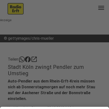
menu
Anzeige
©
gettyimages/chris-mueller
open_in_new
Teilen:
Stadt Köln zwingt Pendler zum
Umstieg
Auto-Pendler aus dem Rhein-Erft-Kreis müssen
sich ab Donnerstagmorgen auf noch mehr Stau
auf der Aachener Straße und der Bonnstraße
einstellen.
Veröffentlicht:
Dienstag, 22.10.2019 14:24