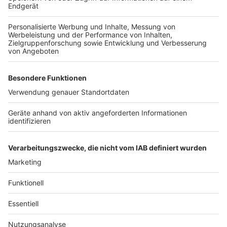
Taktung auf einigen Linien in Richtung Köln (
Weiter Infos zu den Linien der REVG gibt es
hier
).
Auch die Linie 7 fährt häufiger von Frechen Bf. nach
Köln. Zwischen 7 Uhr und 9 Uhr und zwischen 15:45 Uhr
und 18:45 Uhr im 10-Minuten-Takt. Außerdem fährt sie
von Mo-Fr von 6:45 Uhr bis 7:45 Uhr und zwischen
16:45 Uhr und 18 Uhr im 10-Minuten-Takt ab
Benzelrath.
Es fehlt aber weiterhin an Parkplätzen an Bahnhöfen.
Anzeige