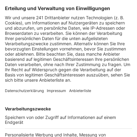
Hauptgründe nennt die Verwaltung gestiegene
Ausgaben in verschiedenen sozialen Bereichen.
Insbesondere bei der Hilfe zur Erziehung und der
Pflege sowie bei den Personalkosten gibt es laut
Bericht deutliche Mehrausgaben.
Neben den gestiegenen Ausgaben belasten auch
geringere Einnahmen aus der Gewerbesteuer die Kasse
der Domstadt. Positiv wirken sich laut dem
Zwischenbericht hingegen die zu Jahresbeginn
erhöhte Grundsteuer und eine sparsame
Haushaltsführung aus. Dennoch reicht dies nach
Angaben der Stadt nicht aus, um das wachsende Loch
vollständig auszugleichen. Die Stadt Köln plant daher,
ihre Sparmaßnahmen weiter zu intensivieren und
konsequent fortzusetzen.
Anzeige