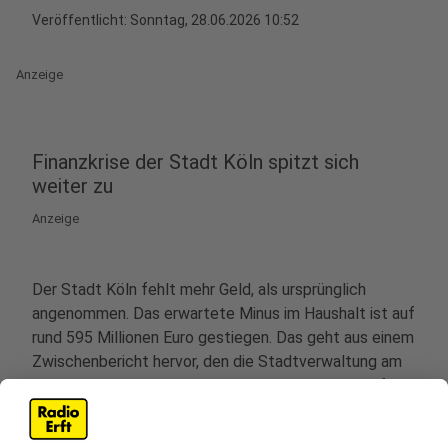
Veröffentlicht:
Sonntag, 28.06.2026 10:52
Anzeige
Finanzkrise der Stadt Köln spitzt sich
weiter zu
Anzeige
Der Stadt Köln fehlt mehr Geld, als ursprünglich
angenommen. Das erwartete Minus im Haushalt ist auf
rund 595 Millionen Euro gestiegen. Das geht aus einem
Zwischenbericht hervor, den die Stadtverwaltung am
Nachmittag dem Finanzausschuss vorlegt. Damit fällt
das Defizit um rund 106 Millionen Euro höher aus als im
ursprünglichen Haushaltsplan kalkuliert. Als