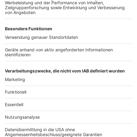
Weitere Themen von Rhein und Erft
Anzeige
Rettungskräfte an Belastungsgrenze -
Notlazarett in KölnMesse
Bademeister in Hürther Bad De Bütt rettet
Jungem wohl das Leben
Gleisarbeiten bei Horrem starten
Anzeige
Anzeige