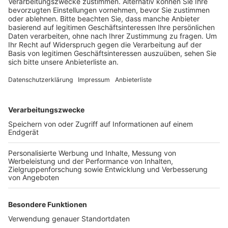
Kidshausen in Bergheim findet zwei Wochen in den
Sommerferien statt.
Zeitraum:
12.08.19 - 16.08.19
19.08.19 - 23.08.19
Wo:
Grundschule Fortunaschule
Am Tonnenberg 13
50129 Bergheim