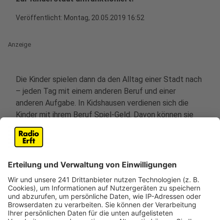
Veröffentlicht:
Montag, 20.05.2019 16:52
Anzeige
Die Kinder spielen dann da den Alltag einer Stadt nach
– jeden Tag mit einem anderen Beruf und einer
anderen Aufgabe. In Kidshausen verdienen sich die
Kinder mit ihrem Beruf Spiel-Geld. Davon können sie
sich dann zum Beispiel Waffeln, Spielzeuge oder
Süßigkeiten kaufen.
Die Veranstalter erhoffen sich von dem zweiwöchigen
Projekt, den Kids den Alltag und das Zusammenleben
in einer richtigen Stadt näher bringne zu können.
Außerdem sollen sie lernen, wie man in einer Gruppe
Konflikte löst und wie man mit Geld umgeht.