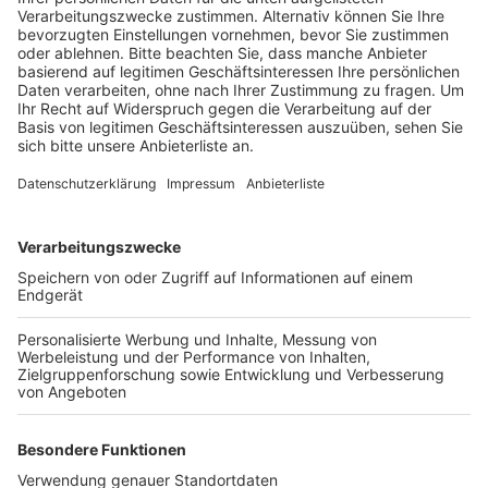
Anzeige
Der Heinrich-Fetten-Platz und der Janshof in der
Innenstadt sollen so umgestaltet werden, dass man
dort gerne verweilt. Geplant ist deshalb weniger bis
gar kein Verkehr auf den Plätzen, Sitzgelegenheiten
und mehr grün. Auf dem Clemens-August-Campus am
Rand der Innenstadt wird derzeit die
Multifunktionshalle gebaut. Anschließend soll mit dem
Fördergeld das Umfeld neu gestaltet werden. Der
Geh- und Radweg an den Gleisen wird neu angelegt,
die Außenfläche des Campus bekommt ein Spiel- und
Bewegungsangebot für Kinder. Weitere Schwerpunkte
des Innenstadtkonzeptes sind das Bahnhofsumfeld
und die Kölnstraße.