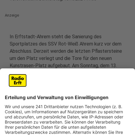
Anzeige
In Erftstadt-Ahrem steht die Sanierung des
Sportplatzes des SSV Rot-Weiß Ahrem kurz vor dem
Abschluss. Derzeit werden die letzten Pflastersteine
um den Platz verlegt und die Tore für den neuen
Kunstrasen-Platz aufgebaut. Am Sonntag, dem 13.
Oktober, wird der Platz nach drei Jahren
wiedereröffnet.
Die Schließung des Sportplatzes war eine Folge der
Flutkatastrophe im Jahr 2021, bei der der Platz
komplett überflutet und zerstört wurde. Die
Wiedereröffnung hat nicht nur für den Fußballverein
eine große Bedeutung, sondern auch für die gesamte
Dorfgemeinschaft, betont der 1. Vorsitzende Thomas