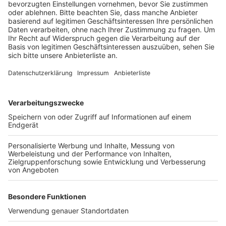
Kreisch.
Allerdings ist der Verein noch nicht vollständig fertig:
Es fehlen noch Umkleide- und Duschkabinen. In den
nächsten Wochen sollen dafür Container aufgestellt
werden. Die Feierlichkeiten zur Platzeröffnung
beginnen am Sonntag um 10 Uhr mit einem
Frühschoppen, gefolgt von den ersten Spielen auf
dem neuen Platz in Ahrem.
Anzeige
Weitere Themen von Rhein und Erft
Anzeige
Neuer Bikepark in Pulheim: Drei Rundstrecken für
alle Levels
Vier Erftstädter Sportler bei Kanupolo-WM in