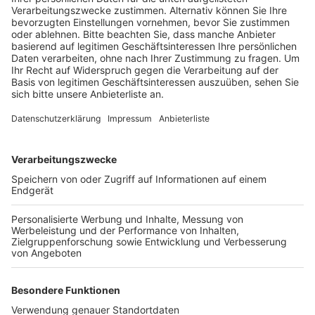
der B59 und der Aachener Straße auf einer neuen
Trasse geführt wird.
Veröffentlicht:
Mittwoch, 08.05.2019 18:37
Anzeige
Denn dieser Abschnitt werde in Zukunft noch stärker
befahren sein. Zum einen wegen des Ausbaus der
Anschlussstelle Frechen Nord, zum anderen wegen
einiger Wohnbauprojekte. Um die Anwohner von
Brauweiler Geyen und Sinthern zu entlasten, sollte die
neue Trasse der Bonnstraße östlich vom Amprion-
Gelände verlaufen, so die SPD. Bei einer Veranstaltung
am Donnerstagabend will die Partei über den aktuellen
Stand der Dinge informieren. Sie beginnt um 19 Uhr im
Geyener Schützenhaus.