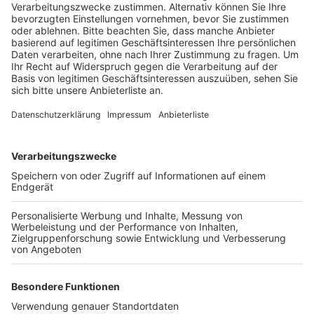
Veröffentlicht:
Montag, 07.10.2019 14:55
Anzeige
Am Dienstagnachmittag gibt es zusammen mit
Kerpens Bürgermeister Spürck den ersten offiziellen
Spatenstich für das Werk II in Sindorf. Gedacht ist der
über 3.000 Quadratmeter große Neubau für die
Bereiche Ersatzteillogistik sowie Forschung und
Entwicklung. Boll & Kirch wollen nach eigenen Angaben
mit der Investition in Sindorf ein Zeichen setzen, dass
sie ein Arbeitgeber mit Zukunftsperspektiven in der
Region sind. Aktuell hat das Unternehmen insgesamt
rund 600 Mitarbeiter, mit Vertretungen weltweit und in
fast allen Ländern in Europa .
Anzeige