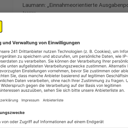
Laumann: „Einnahmeorientierte Ausgabenpolit
Anzeige
NRW-Gesundheitsminister Karl-Josef Laumann signal
dem Reformpaket. Im Interview mit José Narciandi, 
NRW-Lokalradios, betonte er den notwendigen Kurs
Kassenfinanzen:.
„Eine einnahmeorientierte Ausgabenpolitik wird vo
dass wir nicht mehr Geld ausgeben können, wie wi
Gleichzeitig mahnte Laumann mehr Bundesmittel an: 
beisteuern, um die Gesundheitskosten von Grundsich
stünden laut Expertenkommission jährlich zwölf Mill
„Das ist nicht fair, dass das der Beitragszahler bis