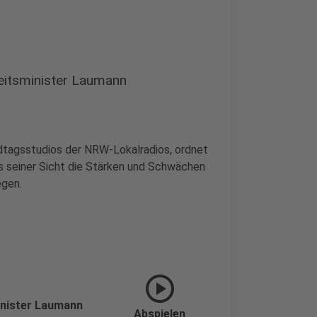
eitsminister Laumann
ndtagsstudios der NRW-Lokalradios, ordnet
 seiner Sicht die Stärken und Schwächen
egen.
play_circle
nister Laumann
Abspielen