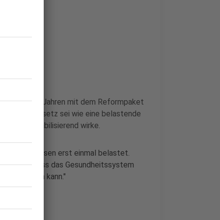
zwei bis drei Jahren mit dem Reformpaket
: Das Spargesetz sei wie eine belastende
gfristig stabilisierend wirke.
Gesundheitswesen erst einmal belastet.
dlage dafür, dass das Gesundheitssystem
kunft schauen kann."