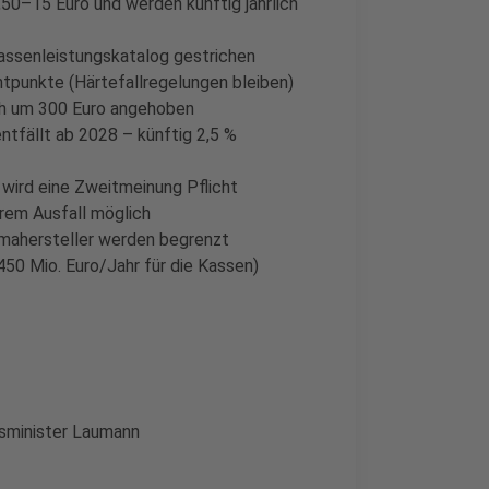
50–15 Euro und werden künftig jährlich
ssenleistungskatalog gestrichen
punkte (Härtefallregelungen bleiben)
ch um 300 Euro angehoben
ntfällt ab 2028 – künftig 2,5 %
 wird eine Zweitmeinung Pflicht
erem Ausfall möglich
rmahersteller werden begrenzt
50 Mio. Euro/Jahr für die Kassen)
tsminister Laumann