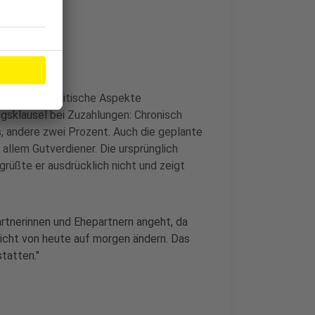
ung sozialpolitische Aspekte
gsklausel bei Zuzahlungen: Chronisch
, andere zwei Prozent. Auch die geplante
llem Gutverdiener. Die ursprünglich
üßte er ausdrücklich nicht und zeigt
artnerinnen und Ehepartnern angeht, da
nicht von heute auf morgen ändern. Das
tatten."