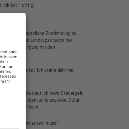
ik ist richtig"
isierte grundsätzliche Zustimmung zu
dem Leiter des Landtagsstudios der
wechsel im Umgang mit den
n mir unterstützt. Ich stehe dahinter,
r einnehmen."
Der Staat solle deutlich mehr Steuergeld
erungsempfängern zu finanzieren. Dafür
iarden Euro im Raum:
 jetzt alleine schultern muss."