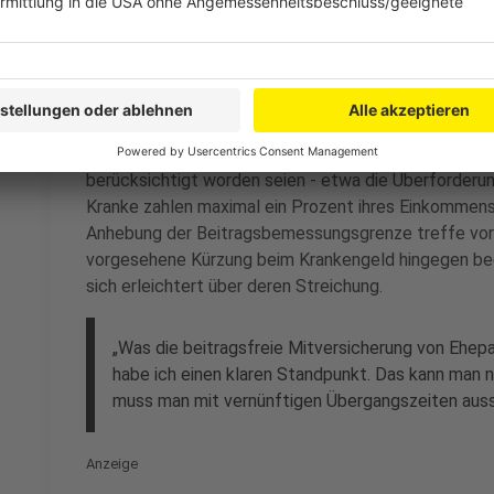
Soziale Gerechtigkeit im Blick
Anzeige
Laumann lobte ausdrücklich, dass bei der Ausgestalt
berücksichtigt worden seien - etwa die Überforderun
Kranke zahlen maximal ein Prozent ihres Einkommens
Anhebung der Beitragsbemessungsgrenze treffe vor a
vorgesehene Kürzung beim Krankengeld hingegen begr
sich erleichtert über deren Streichung.
„Was die beitragsfreie Mitversicherung von Ehep
habe ich einen klaren Standpunkt. Das kann man 
muss man mit vernünftigen Übergangszeiten auss
Anzeige