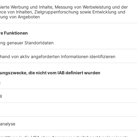
Anzeige
Eine Therapie mit Nebenwirkungen
Anzeige
Auf die Frage, wie es dem Gesundheitssystem nach 
gehen werde, wählte Laumann ein medizinisches Bild
Therapie, die dem System zunächst zusetze - aber lan
„Ich glaube, es wird eine Therapie sein, die das 
Aber eine stabile Finanzierung ist auch die Grun
planmäßig sich wieder erholt und sicher in die Zu
Anzeige