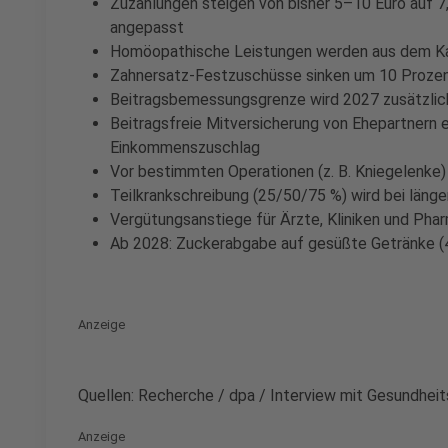
Zuzahlungen steigen von bisher 5–10 Euro auf 7,
angepasst
Homöopathische Leistungen werden aus dem Ka
Zahnersatz-Festzuschüsse sinken um 10 Prozent
Beitragsbemessungsgrenze wird 2027 zusätzli
Beitragsfreie Mitversicherung von Ehepartnern e
Einkommenszuschlag
Vor bestimmten Operationen (z. B. Kniegelenke)
Teilkrankschreibung (25/50/75 %) wird bei läng
Vergütungsanstiege für Ärzte, Kliniken und Pha
Ab 2028: Zuckerabgabe auf gesüßte Getränke (4
Anzeige
Quellen: Recherche / dpa / Interview mit Gesundhei
Anzeige