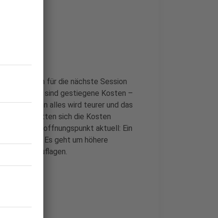
n machen sich für die nächste Session
können. Grund sind gestiegene Kosten –
en gibt. Denn alles wird teurer und das
eit 2010 hätten sich die Kosten
ehr. Großer Hoffnungspunkt aktuell: Ein
dtdirektorin. Es geht um höhere
Sicherheitsauflagen.