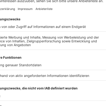
Organisatoren plagen Geldsorgen
Anzeige
Die Organisatoren der Schull- un Veedelszöch in Köl
große Sorgen, ob sie wieder durch die Stadt ziehen 
während es gleichzeitig außer Spenden keine Einnahm
bereitet den Organisatoren große Bauchschmerzen. S
verdreifacht. Geld einsparen könne man auch nicht m
Gespräch mit der Stadt beziehungsweise mit der Sta
finanzielle Zuschüsse und möglicherweise geringere 
Anzeige
Weitere Themen von Rhein und Erft