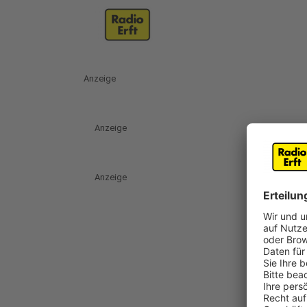
Anzeige
Anzeige
Anzeige