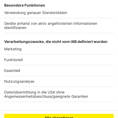
Selfies und Postkarten vom Süd-See-Strand wird es
dieses Jahr leider nicht geben. Viele von uns
verbringen ihren Sommerurlaub Corona-bedingt lieber
zu Hause. So wie Kollege Joschka Heinemann, der
schickt seiner Mama täglich eine Sprachnachricht von
"Balkonien" und versucht seinen Urlaub schönzureden…
was natürlich nicht funktioniert.
Anzeige
Anzeige
Anzeige