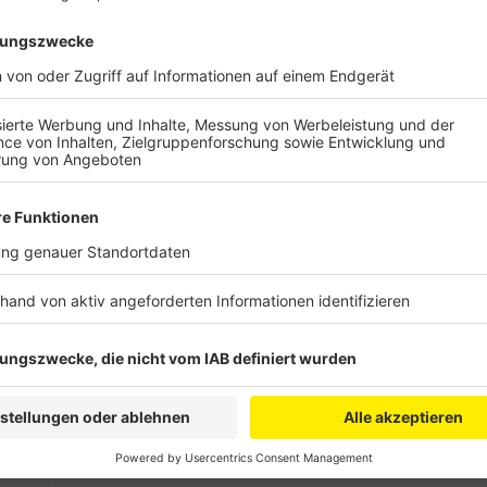
Die Urlaubs-WhatsApp - "Chin
Anzeige
Selfies und Postkarten vom Süd-See-Strand wird es d
uns verbringen ihren Sommerurlaub Corona-bedingt l
Heinemann, der schickt seiner Mama täglich eine Spr
seinen Urlaub schönzureden…was natürlich nicht funkt
Anzeige