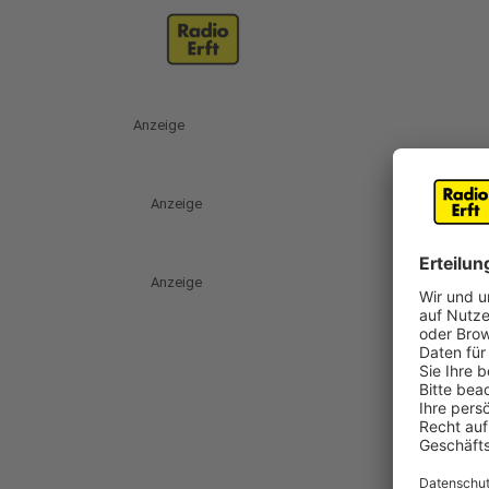
Anzeige
Anzeige
Anzeige